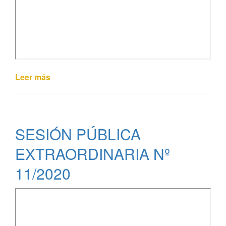
Leer más
de
SESIÓN
PÚBLICA
EXTRAORDINARIA
Nº
SESIÓN PÚBLICA
12/2020
EXTRAORDINARIA Nº
11/2020