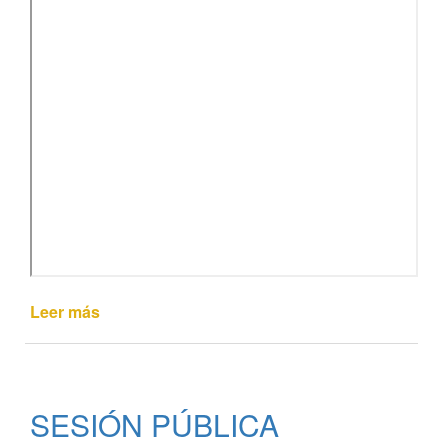
Leer más
de
SESIÓN
PÚBLICA
EXTRAORDINARIA
Nº
SESIÓN PÚBLICA
11/2020