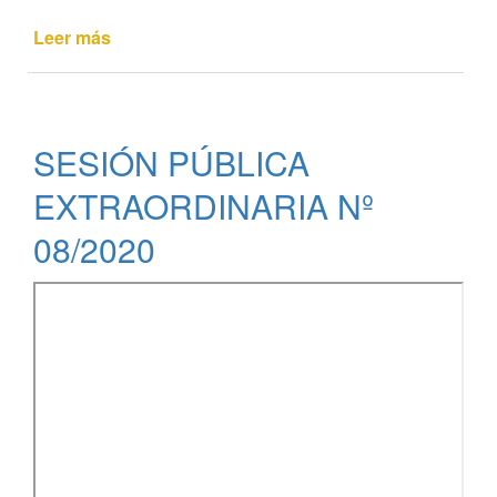
Leer más
de
SESIÓN
PÚBLICA
ORDINARIA
Nº
SESIÓN PÚBLICA
13/2020
EXTRAORDINARIA Nº
08/2020