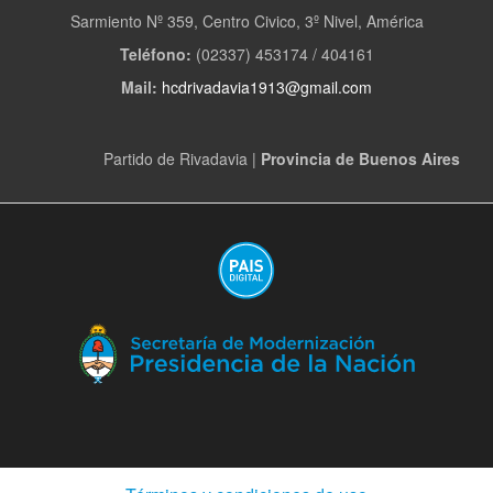
Sarmiento Nº 359, Centro Civico, 3º Nivel, América
Teléfono:
(02337) 453174 / 404161
Mail:
hcdrivadavia1913@gmail.com
Partido de Rivadavia |
Provincia de Buenos Aires
(Abre
en
ventana
nueva)
(A
en
ve
nu