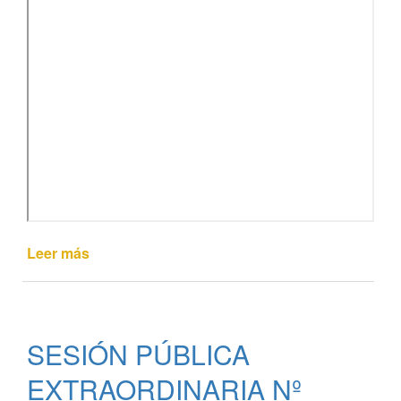
Leer más
de
ASAMBLEA
DE
CONCEJALES
Y
SESIÓN PÚBLICA
MAYORES
CONTRIBUYENTES
EXTRAORDINARIA Nº