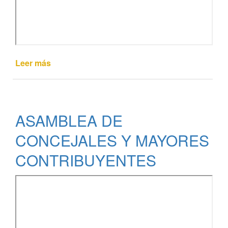
Leer más
de
SESIÓN
PÚBLICA
EXTRAORDINARIA
Nº
ASAMBLEA DE
02/2021
CONCEJALES Y MAYORES
CONTRIBUYENTES