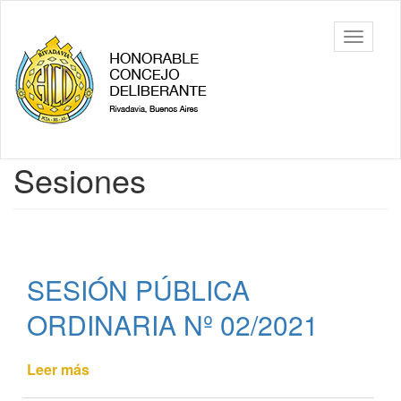
Ir
al
HCD de
Mostrar/
contenido
Rivadavia
barra
principal
de
navegac
Contenido
Sesiones
principal
SESIÓN PÚBLICA
ORDINARIA Nº 02/2021
Leer más
de
SESIÓN