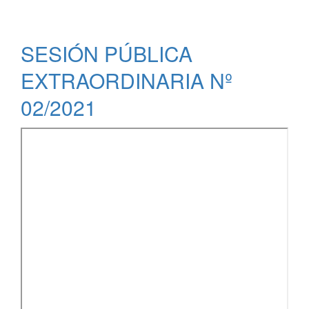
PÚBLICA
ORDINARIA
Nº
SESIÓN PÚBLICA
02/2021
EXTRAORDINARIA Nº
02/2021