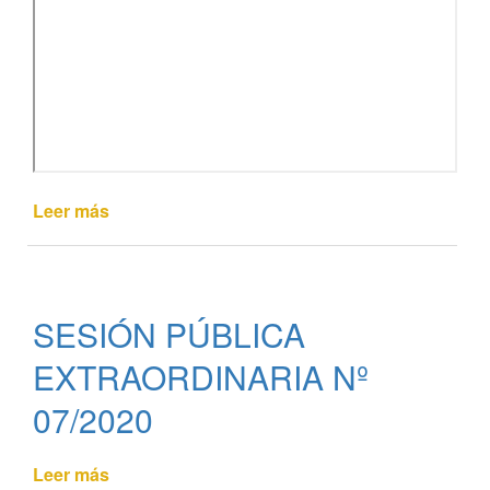
Leer más
de
SESIÓN
PÚBLICA
EXTRAORDINARIA
Nº
SESIÓN PÚBLICA
08/2020
EXTRAORDINARIA Nº
07/2020
Leer más
de